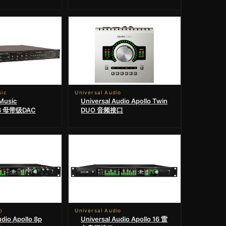
sic
Universal Audio
Music
Universal Audio Apollo Twin
8 母带级DAC
DUO 音频接口
o
Universal Audio
udio Apollo 8p
Universal Audio Apollo 16 雷