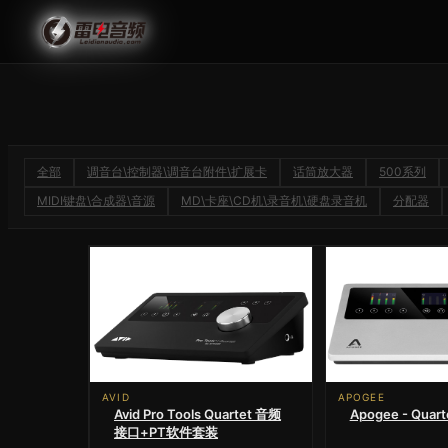
全部
调音台\控制器\调音台附件\扩展卡
话筒放大器
500系列
MIDI键盘\合成器\音源
MD\卡座\CD机\录音机\硬盘录音机
分配器
AVID
APOGEE
Avid Pro Tools Quartet 音频
Apogee - Qua
接口+PT软件套装