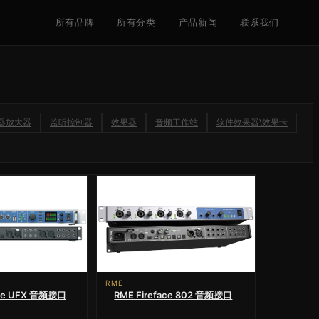
所有品牌
所有分类
产品新闻
联系我们
器放大器
监听控制器
效果器
音频工作站
软件效果器\效果卡
RME
ace UFX 音频接口
RME Fireface 802 音频接口