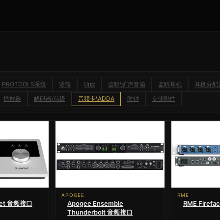
PROTOOLS系统
话筒
功放
监听\扩声音箱
监听耳机
耳机分配
播放器
解码器/前级
音频卡\ADDA
时钟
专业附件
APOGEE
RME
rtet 音频接口
Apogee Ensemble
RME Firef
Thunderbolt 音频接口