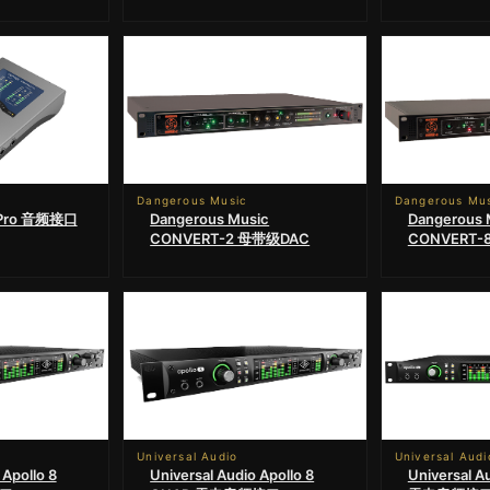
Dangerous Music
Dangerous Mu
 Pro 音频接口
Dangerous Music
Dangerous 
CONVERT-2 母带级DAC
CONVERT-
Universal Audio
Universal Audi
 Apollo 8
Universal Audio Apollo 8
Universal A